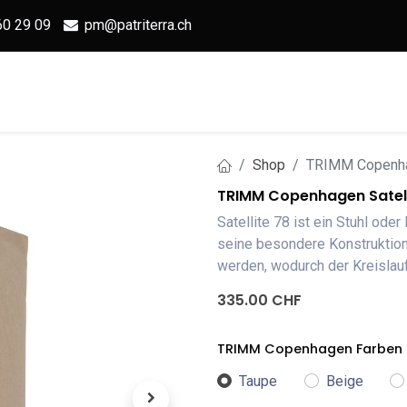
60 29 09
pm@patriterra.ch
Home
Shop
OUTBAG
S
Shop
TRIMM Copenhag
TRIMM Copenhagen Satell
Satellite 78 ist ein Stuhl ode
seine besondere Konstruktion
werden, wodurch der Kreislauf
335.00
CHF
TRIMM Copenhagen Farben
Taupe
Beige