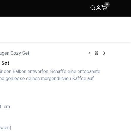
0
ACKit
TRIMM Copenhagen
Kontakt
gen Cozy Set
 Set
r den Balkon entworfen. Schaffe eine entspannte
nd geniesse deinen morgendlichen Kaffee auf
40 cm
issen)