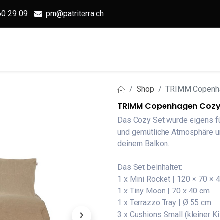
60 29 09
pm@patriterra.ch
Home
Shop
OUTBAG
S
Shop
TRIMM Copenha
TRIMM Copenhagen Cozy
Das Cozy Set wurde eigens fü
und gemütliche Atmosphäre u
deinem Balkon.
Das Set beinhaltet:
1 x Mini Rocket | 120 × 70 × 
1 x Tiny Moon | 70 x 40 cm
1 x Terrazzo Tray | Ø 55 cm
3 x Cushions Small (kleiner K