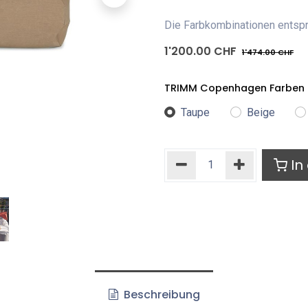
Die Farbkombinationen entspr
1'200.00
CHF
1'474.00
CHF
TRIMM Copenhagen Farben
Taupe
Beige
In
Beschreibung